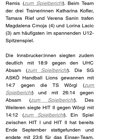
Remis (
zum Spielbericht
). Beim Team 
der drei Trainerinnen Katharina Kofler, 
Tamara Rief und Verena Sanin trafen 
Magdalena Crnoja (4) und Lorina Lacic 
(3) am häufigsten im spannenden U12-
Spitzenspiel.
Die Innsbrucker:innen siegten zudem 
deutlich mit 18:9 gegen den UHC 
Absam (
zum Spielbericht
). Die SG 
ASKÖ Handball Lions gewannen mit 
14:7 gegen die TS Wörgl (
zum 
Spielbericht
) und mit 26:14 gegen 
Absam (
zum Spielbericht
). Des 
Weiteren siegte HIT II gegen Wörgl mit 
14:12 (
zum Spielbericht
). Ein Spiel 
zwischen HIT I und HIT II hat bereits 
Ende September stattgefunden und 
endete mit 23:6 für das Einser-Team. 