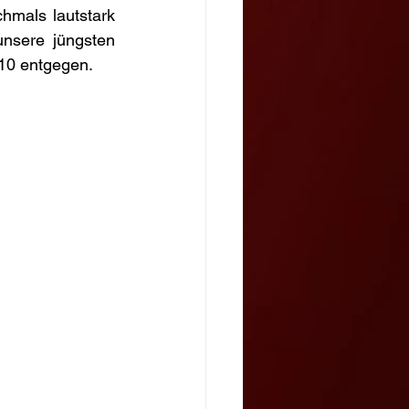
mals lautstark 
nsere jüngsten 
U10 entgegen.