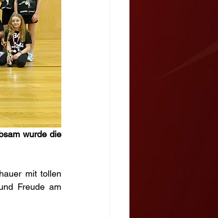
bsam wurde die 
uer mit tollen 
 und Freude am 