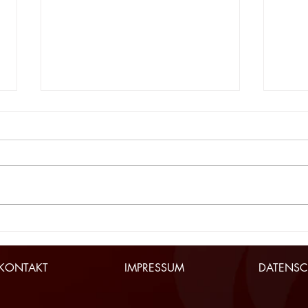
SG HIT/Absam ist Tiroler
Tiro
WU12-Meister
Absc
Wolf
KONTAKT
IMPRESSUM
DATENSC