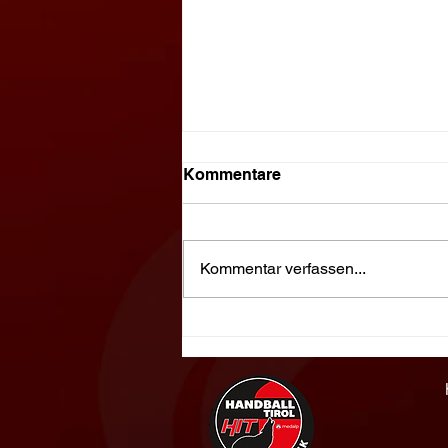
Kommentare
Kommentar verfassen...
Sensationserfolg: weibliche
U12 der SG HIT/Absam holt
Silber