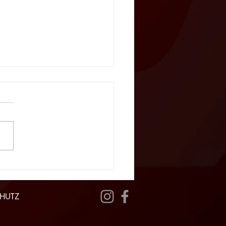
ler U16-Meistertitel als
hiedsgeschenk für
i Lux
HUTZ