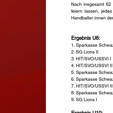
Nach insgesamt 62 S
feiern lassen, jede
Handballer:innen de
Ergebnis U8: 
1. Sparkasse Schwaz
2. SG Lions II 
3. HIT/SVO/USSVI I 
4. HIT/SVO/USSVI II
5. Sparkasse Schwaz 
6. Sparkasse Schwaz 
7. HIT/SVO/USSVI III
8. Sparkasse Schwaz 
9. SG Lions I 
Ergebnis U10: