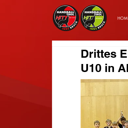
HOM
Drittes 
U10 in 