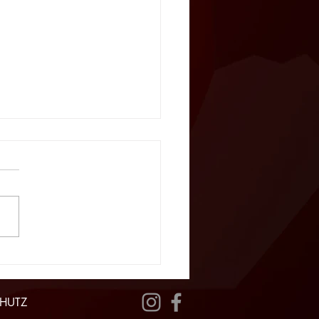
les Heimspiel am
stag
HUTZ