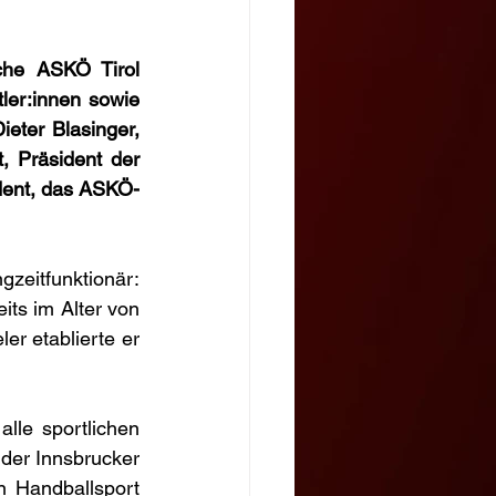
che ASKÖ Tirol 
er:innen sowie 
eter Blasinger, 
, Präsident der 
dent, das ASKÖ-
zeitfunktionär: 
ts im Alter von 
r etablierte er 
lle sportlichen 
 der Innsbrucker 
 Handballsport 