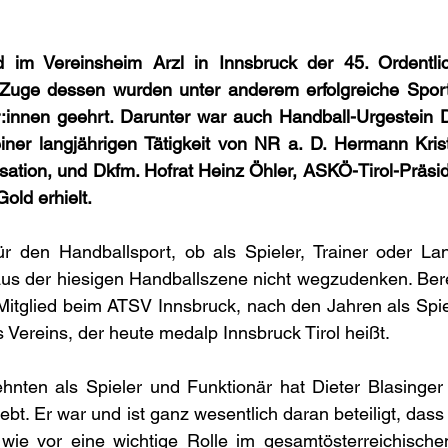
 im Vereinsheim Arzl in Innsbruck der 45. Ordentli
 Zuge dessen wurden unter anderem erfolgreiche Sportl
:innen geehrt. Darunter war auch Handball-Urgestein Di
iner langjährigen Tätigkeit von NR a. D. Hermann Krist
tion, und Dkfm. Hofrat Heinz Öhler, ASKÖ-Tirol-Präsi
old erhielt.
r den Handballsport, ob als Spieler, Trainer oder Lang
 aus der hiesigen Handballszene nicht wegzudenken. Berei
itglied beim ATSV Innsbruck, nach den Jahren als Spiele
 Vereins, der heute medalp Innsbruck Tirol heißt. 
hnten als Spieler und Funktionär hat Dieter Blasinger a
bt. Er war und ist ganz wesentlich daran beteiligt, dass
wie vor eine wichtige Rolle im gesamtösterreichischen