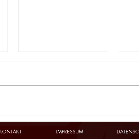
HLA-CHALLENGE-Finale in
Fina
Wien
Sam
KONTAKT
IMPRESSUM
DATENSC