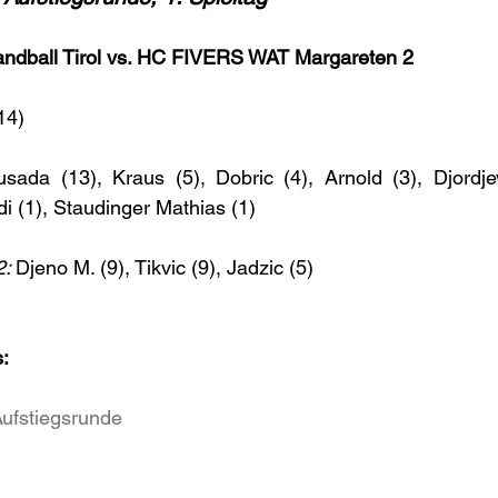
ndball Tirol vs. HC FIVERS WAT Margareten 2
14)
usada (13), Kraus (5), Dobric (4), Arnold (3), Djordjevi
i (1), Staudinger Mathias (1)
: 
Djeno M. (9), Tikvic (9), Jadzic (5)
:
Aufstiegsrunde