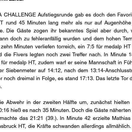
A CHALLENGE Aufstiegsrunde gab es doch den Favorit
T rund 45 Minuten lang mehr als nur auf Augenhöhe 
te. Die Gäste zogen ihr bekanntes Spiel aber durch, 
nn doch zu fehleranfällig wurden und dem hohen Tempo
zehn Minuten verliefen torreich, ein 7:5 für medalp HT e
 die Fivers legten noch zwei Treffer nach. In Minute 1
1 für medalp HT, zudem warf er seine Mannschaft in Füh
per Siebenmeter auf 14:12, nach dem 13:14-Anschlusstre
r noch dreimal in Folge, es stand 17:13. Das letzte Tor d
.
die Abwehr in der zweiten Hälfte um, zunächst hielten 
0:16 hieß es nach 35 Minuten. Doch die Gäste näherten 
achte das 21:21 (39.). In Minute 42 erzielte Mathias 
sbruck HT, die Kräfte schwanden allerdings allmählich.