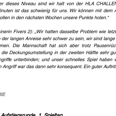
er dieses Niveau sind wir halt von der HLA CHALLEN
uten ist das schwierig für uns. Wir können mit dem Auft
wollen in den nächsten Wochen unsere Punkte holen.“
inerin Fivers 2): „Wir hatten dasselbe Problem wie letzt
er langen Anreise sehr schwer zu sein, wir sind lange Ze
en. Die Mannschaft hat sich aber trotz Pausenrück
 die Deckungsumstellung in der zweiten Hälfte sehr gut
ngriffe unterbinden; und unser schnelles Spiel haben w
Angriff war das dann sehr konsequent. Ein guter Auftritt,
IE
fstiegsrunde, 1. Spieltag