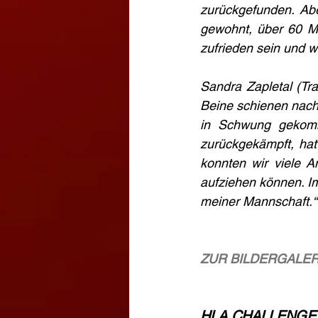
zurückgefunden. Ab
gewohnt, über 60 Min
zufrieden sein und 
Sandra Zapletal (Tra
Beine schienen nach d
in Schwung gekomm
zurückgekämpft, hat
konnten wir viele A
aufziehen können. Im 
meiner Mannschaft.“
ZUR BILDERGALER
HLA CHALLENGE Au