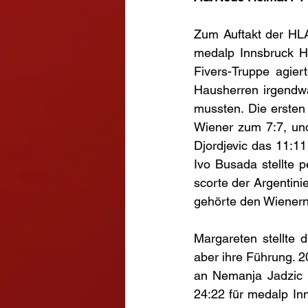
Zum Auftakt der HL
medalp Innsbruck H
Fivers-Truppe agier
Hausherren irgendwa
mussten. Die ersten 
Wiener zum 7:7, und
Djordjevic das 11:1
Ivo Busada stellte 
scorte der Argentinie
gehörte den Wienern
Margareten stellte 
aber ihre Führung. 2
an Nemanja Jadzic m
24:22 für medalp Inn