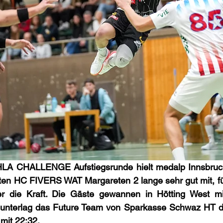
HLA CHALLENGE Aufstiegsrunde hielt medalp Innsbruck 
rten HC FIVERS WAT Margareten 2 lange sehr gut mit, fü
r die Kraft. Die Gäste gewannen in Hötting West mit
 unterlag das Future Team von Sparkasse Schwaz HT 
mit 22:32.